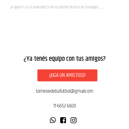
Le ganó 1 a 0 a Duendes Sr en la última fecha y se consagró...................
¿Ya tenés equipo con tus amigos?
¡JUGA UN AMISTOSO!
torneoedebafutbol@gmail.com
11-6652-6820