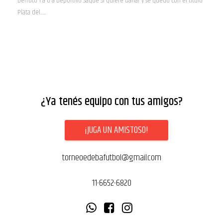
Derrotó 1 a 0 a Deportivo Saque Si Quiere Ganar y se quedó con el título
Plata del...........
¿Ya tenés equipo con tus amigos?
¡JUGA UN AMISTOSO!
torneoedebafutbol@gmail.com
11-6652-6820