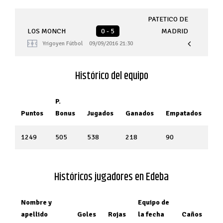
PATETICO DE
LOS MONCH
0 - 5
MADRID
Yrigoyen Fútbol
09/09/2016 21:30
Histórico del equipo
P.
Puntos
Bonus
Jugados
Ganados
Empatados
Pe
1249
505
538
218
90
23
Históricos jugadores en Edeba
Nombre y
Equipo de
apellido
Goles
Rojas
la fecha
Caños