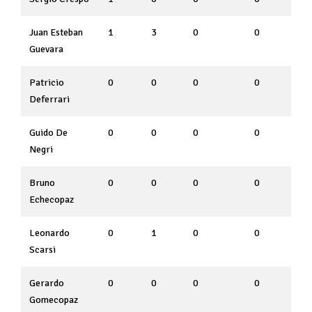
Juan Esteban
1
3
0
0
Guevara
Patricio
0
0
0
0
Deferrari
Guido De
0
0
0
0
Negri
Bruno
0
0
0
0
Echecopaz
Leonardo
0
1
0
0
Scarsi
Gerardo
0
0
0
0
Gomecopaz