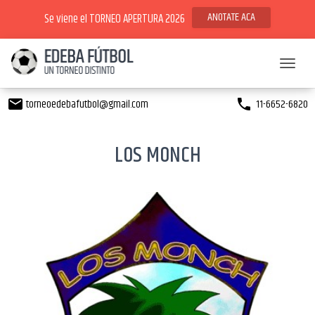
ANOTATE ACA
Se viene el TORNEO APERTURA 2026
Toggl
torneoedebafutbol@gmail.com
11-6652-6820
email
phone
LOS MONCH