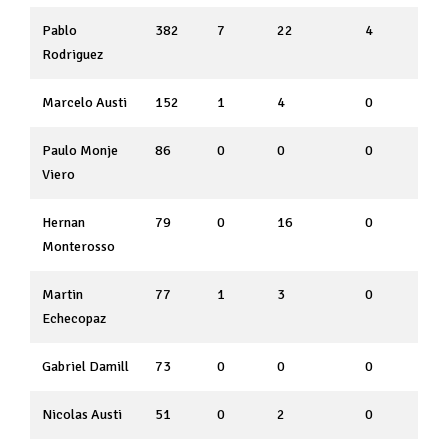
Pablo
382
7
22
4
Rodriguez
Marcelo Austi
152
1
4
0
Paulo Monje
86
0
0
0
Viero
Hernan
79
0
16
0
Monterosso
Martin
77
1
3
0
Echecopaz
Gabriel Damill
73
0
0
0
Nicolas Austi
51
0
2
0