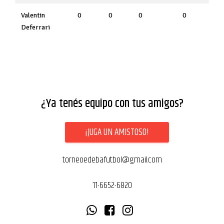
Valentin
0
0
0
0
Deferrari
¿Ya tenés equipo con tus amigos?
¡JUGA UN AMISTOSO!
torneoedebafutbol@gmail.com
11-6652-6820