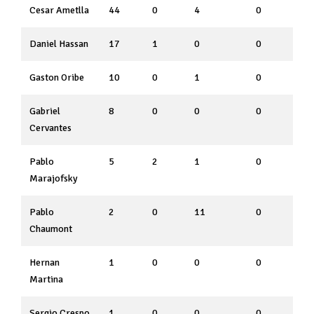
Cesar Ametlla
44
0
4
0
Daniel Hassan
17
1
0
0
Gaston Oribe
10
0
1
0
Gabriel
8
0
0
0
Cervantes
Pablo
5
2
1
0
Marajofsky
Pablo
2
0
11
0
Chaumont
Hernan
1
0
0
0
Martina
Sergio Crespo
1
0
0
0