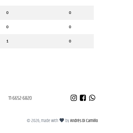
0
0
0
0
1
0
11-6652-6820
©
2026, made with
by
Andrés Di Camillo
.
favorite