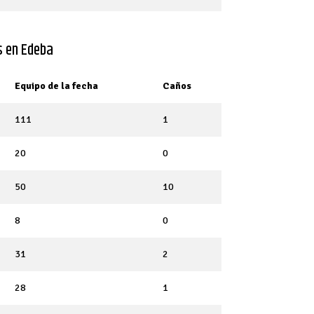
ÓN COPA EDEBA
IGA MASTER
s en Edeba
USURA 2024
Equipo de la fecha
Caños
111
1
20
0
50
10
8
0
31
2
28
1