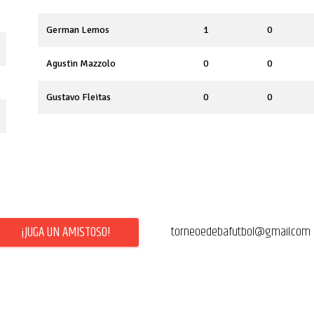
German Lemos
1
0
Agustin Mazzolo
0
0
Gustavo Fleitas
0
0
¡JUGA UN AMISTOSO!
torneoedebafutbol@gmail.com