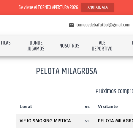
Se viene el TORNEO APERTURA 2026
ANOTATE ACA
torneoedebafutbol@gmail.com
email
STICAS
DONDE
ALÉ
NOSOTROS
JUGAMOS
DEPORTIVO
PELOTA MILAGROSA
Próximos compr
Local
vs
Visitante
VIEJO SMOKING MISTICA
vs
PELOTA MILAGR