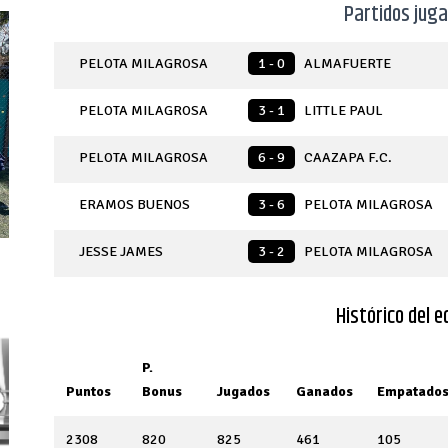
Partidos jug
PELOTA MILAGROSA
1 - 0
ALMAFUERTE
PELOTA MILAGROSA
3 - 1
LITTLE PAUL
PELOTA MILAGROSA
6 - 9
CAAZAPA F.C.
ERAMOS BUENOS
3 - 6
PELOTA MILAGROSA
JESSE JAMES
3 - 2
PELOTA MILAGROSA
Histórico del e
P.
Puntos
Bonus
Jugados
Ganados
Empatado
2308
820
825
461
105