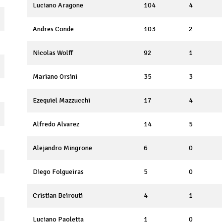
Luciano Aragone
104
4
Andres Conde
103
2
Nicolas Wolff
92
1
Mariano Orsini
35
3
Ezequiel Mazzucchi
17
4
Alfredo Alvarez
14
5
Alejandro Mingrone
6
0
Diego Folgueiras
5
0
Cristian Beirouti
4
1
Luciano Paoletta
1
0