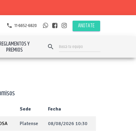
ANOTATE
11-6652-6820
phone
REGLAMENTOS Y
search
PREMIOS
omisos
Sede
Fecha
OSA
Platense
08/08/2026 10:30