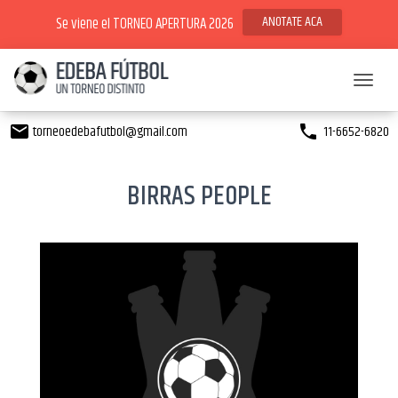
ANOTATE ACA
Se viene el TORNEO APERTURA 2026
Toggl
torneoedebafutbol@gmail.com
11-6652-6820
email
phone
BIRRAS PEOPLE