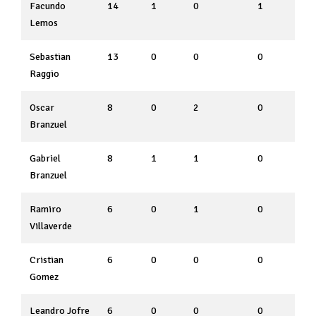
Facundo
14
1
0
1
Lemos
Sebastian
13
0
0
0
Raggio
Oscar
8
0
2
0
Branzuel
Gabriel
8
1
1
0
Branzuel
Ramiro
6
0
1
0
Villaverde
Cristian
6
0
0
0
Gomez
Leandro Jofre
6
0
0
0