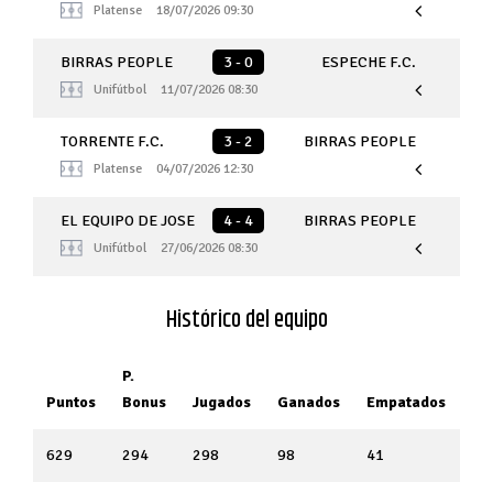
Platense
18/07/2026 09:30
BIRRAS PEOPLE
3 - 0
ESPECHE F.C.
Unifútbol
11/07/2026 08:30
TORRENTE F.C.
3 - 2
BIRRAS PEOPLE
Platense
04/07/2026 12:30
EL EQUIPO DE JOSE
4 - 4
BIRRAS PEOPLE
Unifútbol
27/06/2026 08:30
Histórico del equipo
P.
Puntos
Bonus
Jugados
Ganados
Empatados
Pe
629
294
298
98
41
15